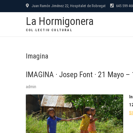
Saltar
Juan Ramón Jiménez 22, Hospitalet de llobregat
645 599 46
al
La Hormigonera
contenido
COL·LECTIU CULTURAL
Imagina
IMAGINA · Josep Font · 21 Mayo – 
admin
I
12
S