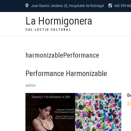
Saltar
Juan Ramón Jiménez 22, Hospitalet de llobregat
645 599 46
al
La Hormigonera
contenido
COL·LECTIU CULTURAL
harmonizablePerformance
Performance Harmonizable
admin
D
S