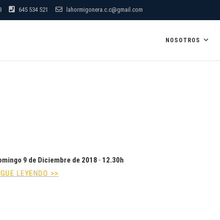
8
645 534 521
lahormigonera.c.c@gmail.com
NOSOTROS
omingo 9 de Diciembre de 2018 ·
12.30h
IGUE LEYENDO >>