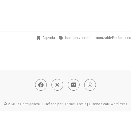
Agenda
harmonizable
,
harmonizablePerforman
Facebook
Twitter
Flickr
Instagram
© 2026
La Hormigonera
| Diseñado por:
Theme Freesia
| Funciona con:
WordPress