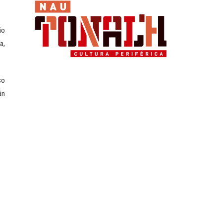
ño
a,
so
án