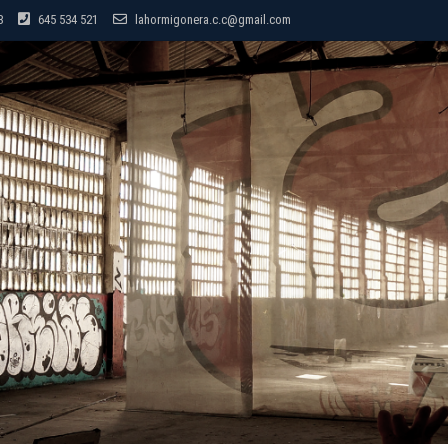
8
645 534 521
lahormigonera.c.c@gmail.com