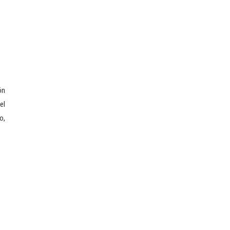
ón
el
o,