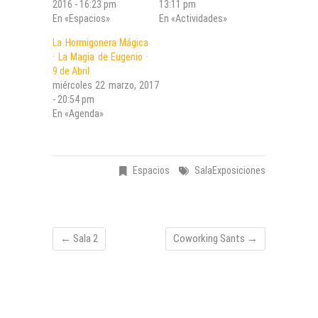
2016 - 16:23 pm
13:11 pm
En «Espacios»
En «Actividades»
La Hormigonera Mágica
· La Magia de Eugenio ·
9 de Abril
miércoles 22 marzo, 2017
- 20:54 pm
En «Agenda»
Espacios
SalaExposiciones
←
Sala 2
Coworking Sants
→