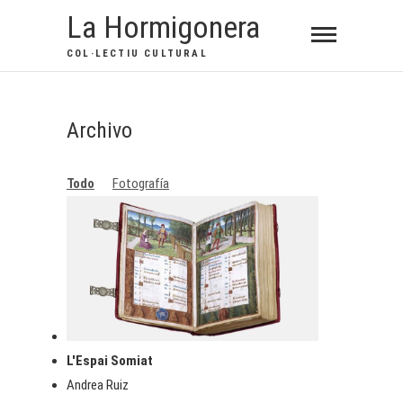
Saltar
La Hormigonera
al
COL·LECTIU CULTURAL
contenido
Archivo
Todo
Fotografía
L'Espai Somiat
Andrea Ruiz